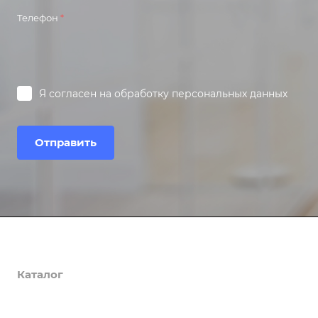
Телефон
*
Я согласен на
обработку персональных данных
Отправить
Компания
Каталог
О компании
История
Услуги
Bu, Buhta (Бухгалтерия)
Лицензии