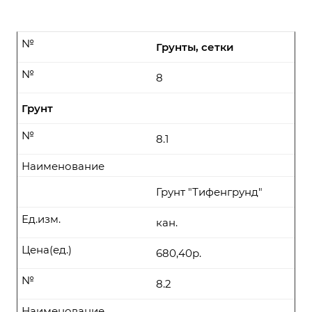
№
Грунты, сетки
№
8
Грунт
№
8.1
Наименование
Грунт "Тифенгрунд"
Ед.изм.
кан.
Цена(ед.)
680,40р.
№
8.2
Наименование