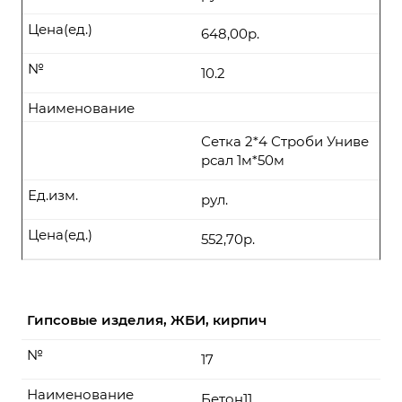
Цена(ед.)
648,00р.
№
10.2
Наименование
Сетка 2*4 Строби Униве
рсал 1м*50м
Ед.изм.
рул.
Цена(ед.)
552,70р.
Гипсовые изделия, ЖБИ, кирпич
№
17
Наименование
Бетон11