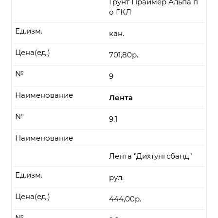
Грунт Праймер Альпа п
о ГКЛ
Ед.изм.
кан.
Цена(ед.)
701,80р.
№
9
Наименование
Лента
№
9.1
Наименование
Лента "Дихтунгсбанд"
Ед.изм.
рул.
Цена(ед.)
444,00р.
№